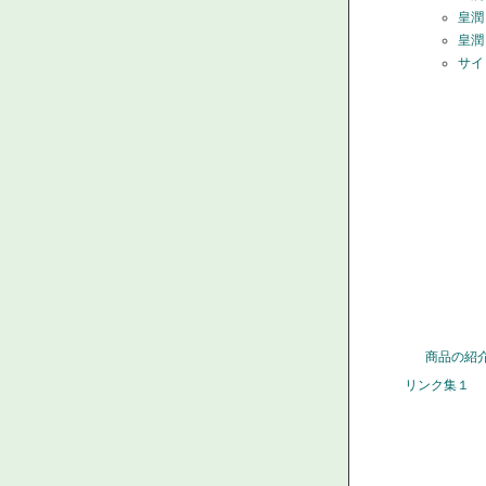
皇潤
皇潤
サイ
商品の紹
リンク集１